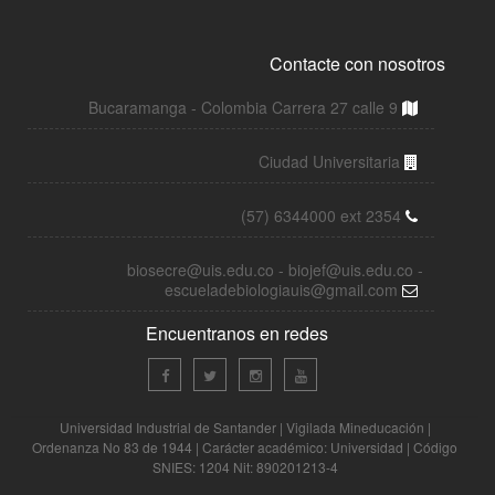
Contacte con nosotros
Bucaramanga - Colombia Carrera 27 calle 9
Ciudad Universitaria
(57) 6344000 ext 2354
biosecre@uis.edu.co - biojef@uis.edu.co -
escueladebiologiauis@gmail.com
Encuentranos en redes
Universidad Industrial de Santander | Vigilada Mineducación |
Ordenanza No 83 de 1944 | Carácter académico: Universidad | Código
SNIES: 1204 Nit: 890201213-4