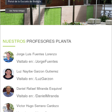
Portal de la Escuela de Biología
Ver Portal Antiguo
NUESTROS
PROFESORES PLANTA
Jorge Luis Fuentes Lorenzo
Visitalo en:
/
JorgeFuentes
Luz Nayibe Garzon Gutierrez
Visitalo en:
/
LuzGarzon
Daniel Rafael Miranda Esquivel
Visitalo en:
/
DanielMiranda
Victor Hugo Serrano Cardozo